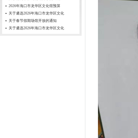
2026年海口市龙华区文化馆预算
关于遴选2026年海口市龙华区文化
关于春节假期场馆开放的通知
关于遴选2026年海口市龙华区文化