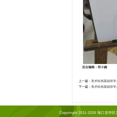
后台编辑：符小婉
上一篇：
美术绘画基础班学
下一篇：
美术绘画基础班学
Copyringht 2011-2026 海口龙华区文化