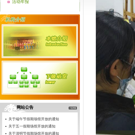
活动年报
网站公告
关于端午节假期场馆开放的通知
关于五一假期场馆开放的通知
关于清明节假期场馆开放的通知