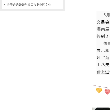
关于遴选2026年海口市龙华区文化