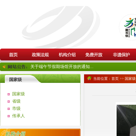
关于端午节假期场馆开放的通知...
当前位置：
首页
>>
国家级
国家级
国家级
省级
市级
传承人