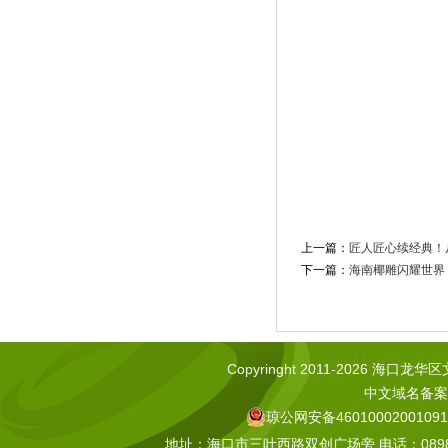
上一篇：
匠人匠心续经典！
下一篇：
海南椰雕闪耀世界
Copyringht 2011-2026 海口龙华区文化
中文域名备案号
琼公网安备46010002001091
地址：海口市三叶西路双创广场旁 电话：0898-665