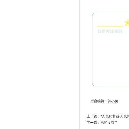
后台编辑：符小婉
上一篇：
“人民的非遗 人民
下一篇：
已经没有了