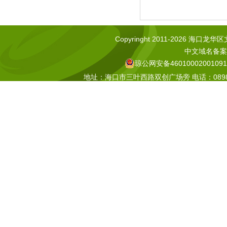
Copyringht 2011-2026 海口龙华区文化
中文域名备案号
琼公网安备46010002001091
地址：海口市三叶西路双创广场旁 电话：0898-665