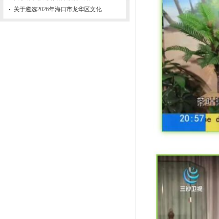
关于遴选2026年海口市龙华区文化