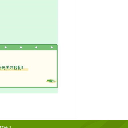
77号-1