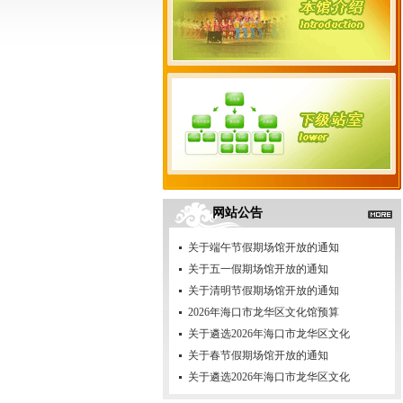
网站公告
关于端午节假期场馆开放的通知
关于五一假期场馆开放的通知
关于清明节假期场馆开放的通知
2026年海口市龙华区文化馆预算
关于遴选2026年海口市龙华区文化
关于春节假期场馆开放的通知
关于遴选2026年海口市龙华区文化