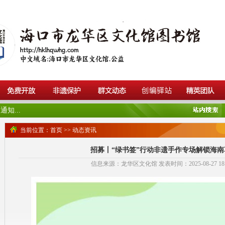
知...
当前位置：
首页
>>
动态资讯
招募丨“绿书签”行动非遗手作专场解锁海
信息来源：龙华区文化馆 发表时间：2025-08-27 18:1