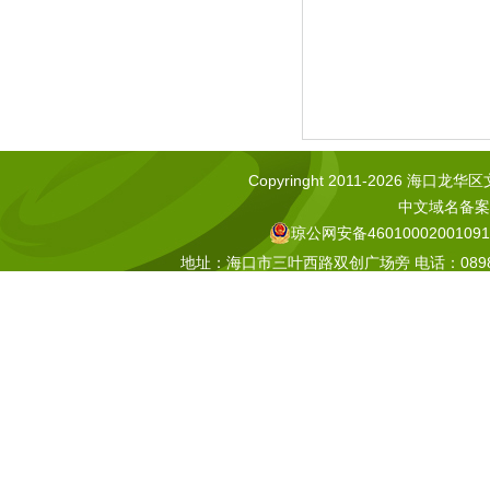
Copyringht 2011-2026 海口龙华区文化
中文域名备案号
琼公网安备46010002001091
地址：海口市三叶西路双创广场旁 电话：0898-665