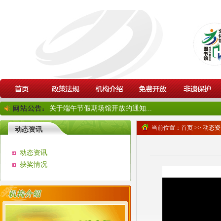
关于端午节假期场馆开放的通知...
当前位置：
首页
>>
动态资
动态资讯
动态资讯
获奖情况