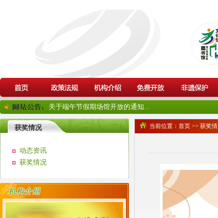
关于端午节假期场馆开放的通知...
当前位置：
首页
>>
获奖情
获奖情况
动态资讯
获奖情况