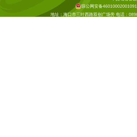
琼公网安备46010002001091
地址：海口市三叶西路双创广场旁 电话：0898-665