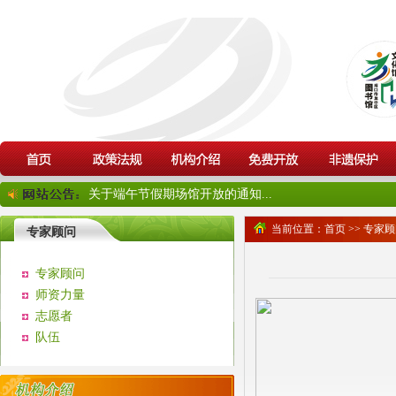
关于端午节假期场馆开放的通知...
当前位置：
首页
>>
专家顾
专家顾问
专家顾问
师资力量
志愿者
队伍