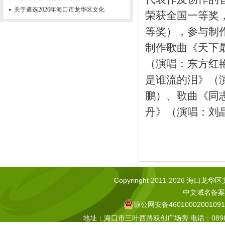
关于遴选2026年海口市龙华区文化
荣获全国一等奖
等奖），参与制
制作歌曲《天下
（演唱：东方红
是谁流的泪》（
鹏）、歌曲《同
丹》（演唱：刘
Copyringht 2011-2026 海口龙华区文化
中文域名备案号
琼公网安备46010002001091
地址：海口市三叶西路双创广场旁 电话：0898-665