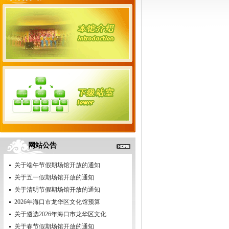
网站公告
关于端午节假期场馆开放的通知
关于五一假期场馆开放的通知
关于清明节假期场馆开放的通知
2026年海口市龙华区文化馆预算
关于遴选2026年海口市龙华区文化
关于春节假期场馆开放的通知