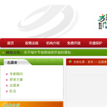
关于端午节假期场馆开放的通知...
当前位置：
首页
>>
志愿者
志愿者
专家顾问
师资力量
志愿者
队伍