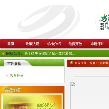
关于端午节假期场馆开放的通知...
当前位置：
首页
>>
百姓展
百姓展堂
民俗特色