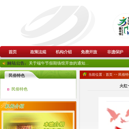
关于端午节假期场馆开放的通知...
当前位置：
首页
>>
民俗特
民俗特色
火红
民俗特色